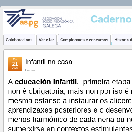
Caderno
O PORTAL DE BITÁCULAS DA ASOCIACIÓN SOCIO-PEDAGÓXI
Xeral
Colaboracións
Ver e ler
Campionatos e concursos
Historia 
Mai
Infantil na casa
21
2020
Ensino
A
educación infantil
, primeira etapa
non é obrigatoria, mais non por iso 
mesma estanse a instaurar os alicer
aprendizaxes posteriores e o desen
menos harmónico de cada nena ou n
sumerxirse en contextos estimulante