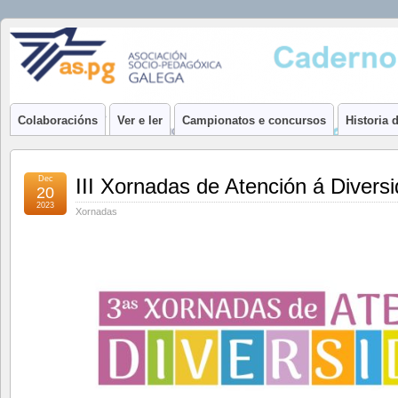
Caderno
O PORTAL DE BITÁCULAS DA ASOCIACIÓN SOCIO-PEDAGÓXI
Xeral
Colaboracións
Ver e ler
Campionatos e concursos
Historia 
Dec
III Xornadas de Atención á Divers
20
2023
Xornadas